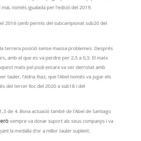
t mai, només igualada per l’edició del 2019.
hi el 2016 (amb permís del subcampionat
sub20
del
 la tercera posició sense massa problemes. Després
nars, amb el que es va perdre per 2,5 a 0,5. El matx
en aquest matx pel podi encara va ser derrotat amb
tauler, l’Adria Ruiz, que l’Abel només va jugar els
és del tercer lloc del 2020 a
sub18
i del
 1,5 de 4. Bona actuació també de l’Abel de Santiago
erò
sempre va donar suport als seus companys i va
nt la medalla d’or a millor tauler suplent.