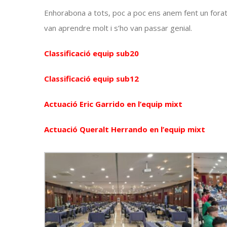
Enhorabona a tots,
poc a poc
ens anem fent un forat 
van aprendre molt i s’ho van passar genial.
Classificació equip sub20
Classificació equip sub12
Actuació Eric Garrido en l’equip mixt
Actuació Queralt Herrando en l’equip mixt