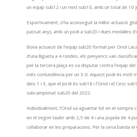
un equip sub12 i un mixt sub10, amb un total de 10 
Esportivament, s’ha aconseguit la millor actuació g
passat any), amb un podi a
sub20
i dues medalles d’o
Bona actuació de l’equip
sub20
format per Oriol Lacas
d’una lligueta a 4 rondes, els
penyencs
van classifica
per la tercera plaça es va disputar contra l’equip del
més contundència per un 3-0. Aquest podi és molt me
dies 1 i 3, que el Jordi és
sub18
i l’Oriol i el Cesc
sub
subcampionat
sub20
del 2022.
Individualment, l’Oriol va aguantar bé en el sempre
en el segon tauler amb 2,5 de 4 i una pujada de 4 pu
col·laborar en les preparacions. Per la seva banda el