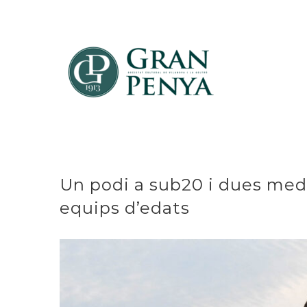
Skip
to
content
Un podi a sub20 i dues meda
equips d’edats
View
Larger
Image