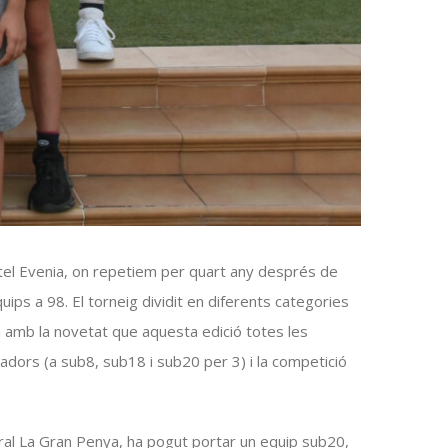
hotel Evenia, on repetiem per quart any després de
ips a 98. El torneig dividit en diferents categories
 amb la novetat que aquesta edició totes les
gadors (a
sub8
,
sub18
i
sub20
per 3) i la competició
tural La Gran Penya, ha pogut portar un equip sub20,