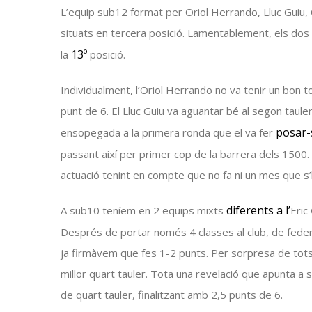
L’equip
sub12
format per Oriol
Herrando
, Lluc Guiu,
situats en tercera posició. Lamentablement, els dos
13º
la
posició.
Individualment, l’Oriol
Herrando
no va tenir un bon to
punt de 6. El Lluc Guiu va aguantar bé al segon tauler
posar-
ensopegada a la primera ronda que el va fer
passant així per primer cop de la barrera dels 1500.
actuació tenint en compte que no fa ni un mes que s’
diferents a l’
A
sub10
teníem en 2 equips mixts
Eric
Després de portar només 4 classes al club, de federa
ja firmàvem que fes 1-2 punts. Per sorpresa de tots
millor quart tauler. Tota una revelació que apunta a 
de quart tauler, finalitzant amb 2,5 punts de 6.