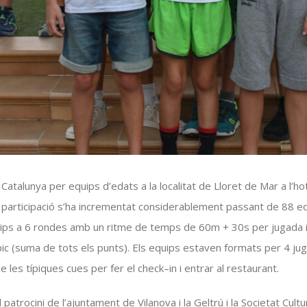
 Catalunya per equips d’edats a la localitat de Lloret de Mar a l’
a participació s’ha incrementat considerablement passant de 88 equ
equips a 6 rondes amb un ritme de temps de
60m
+
30s
per jugada i
pic (suma de tots els punts). Els equips estaven formats per 4 ju
 les típiques cues per fer el
check
–
in i entrar al restaurant
.
atrocini de l’ajuntament de Vilanova i la Geltrú i la Societat Cul