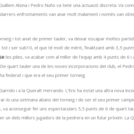
 Guillem
Alsina
i Pedro
Nuño
va tenir una actuació discreta. Va com
 darrers enfrontaments van anar molt malament i només van obtenir
rneig i tot anat de primer tauler, va deixar escapar moltes partides
 tot i ser
sub10
, el que té molt de mèrit, finalitzant amb 3,5 punt
se
les piles, va acabar com al millor de l’equip amb 4 punts de 6 i
 De quart tauler una de les noves incorporacions del club, el Ped
ha federat i que era el seu primer torneig.
 Garrido i a la Queralt
Herrando
. L’Eric ha estat una altra nova inco
r-lo una setmana abans del torneig i de ser el seu primer campio
, va aconseguir fer uns espectaculars 5,5 punts de 6 de quart tau
ser un dels millors jugadors de la
pedrera
en un futur pròxim. La 