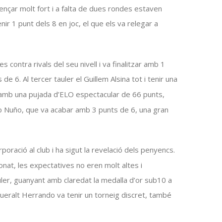
ençar molt fort i a falta de dues rondes estaven
 1 punt dels 8 en joc, el que els va relegar a
 contra rivals del seu nivell i va finalitzar amb 1
s de 6. Al tercer tauler el Guillem
Alsina
tot i tenir una
 amb una pujada d’
ELO
espectacular de 66 punts,
ro
Nuño
, que va acabar amb 3 punts de 6, una gran
rporació al club i ha sigut la revelació dels
penyencs
.
nat, les expectatives no eren molt altes i
ler, guanyant amb claredat la medalla d’or
sub10
a
Queralt
Herrando
va tenir un torneig discret, també