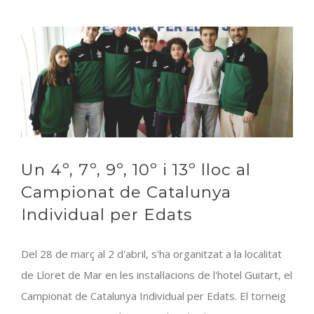
Penya
campiona
de
Catalunya
de
2ª
Divisió,
aconsegueix
l’ascens
a
Un 4º, 7º, 9º, 10º i 13º lloc al
1ª
Campionat de Catalunya
Individual per Edats
Del 28 de març al 2 d'abril, s'ha organitzat a la localitat
de Lloret de Mar en les instal·lacions de l'hotel Guitart, el
Campionat de Catalunya Individual per Edats. El torneig