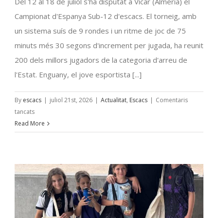
Del 12 al 18 de juliol s'ha disputat a Vícar (Almeria) el
Campionat d'Espanya Sub-12 d'escacs. El torneig, amb
un sistema suís de 9 rondes i un ritme de joc de 75
minuts més 30 segons d'increment per jugada, ha reunit
200 dels millors jugadors de la categoria d'arreu de
l'Estat. Enguany, el jove esportista [...]
By
escacs
|
juliol 21st, 2026
|
Actualitat
,
Escacs
|
Comentaris
a
tancats
Bona
Read More
actuació
de
Lluc
Guiu
que
finalitza
24º
d’Espanya