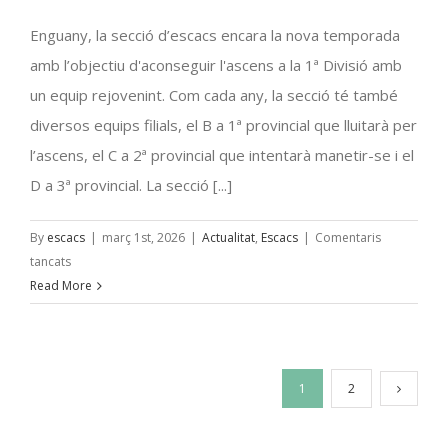
Enguany, la secció d’escacs encara la nova temporada
amb l’objectiu d'aconseguir l'ascens a la 1ª Divisió amb
un equip rejovenint. Com cada any, la secció té també
diversos equips filials, el B a 1ª provincial que lluitarà per
l’ascens, el C a 2ª provincial que intentarà manetir-se i el
D a 3ª provincial. La secció [...]
By
escacs
|
març 1st, 2026
|
Actualitat
,
Escacs
|
Comentaris
a
tancats
Lliga
Read More
Catalana
2026
1
2