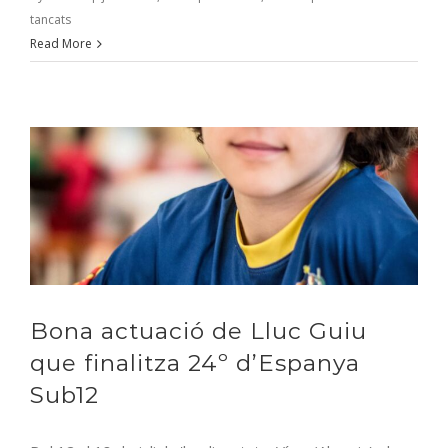
a
tancats
Normes
Read More
de
Mestre
Català
per
Marti
Marin
i
Oriol
Lacasa
a
l’Open
Bona actuació de Lluc Guiu
Internacional
de
que finalitza 24º d’Espanya
Torredembarra
Sub12