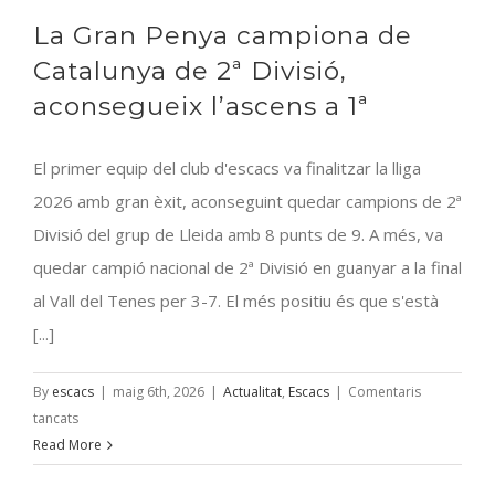
la
La Gran Penya campiona de
Copa
Catalana
Catalunya de 2ª Divisió,
aconsegueix l’ascens a 1ª
El primer equip del club d'escacs va finalitzar la lliga
2026 amb gran èxit, aconseguint quedar campions de 2ª
Divisió del grup de Lleida amb 8 punts de 9. A més, va
quedar campió nacional de 2ª Divisió en guanyar a la final
al Vall del Tenes per 3-7. El més positiu és que s'està
[...]
By
escacs
|
maig 6th, 2026
|
Actualitat
,
Escacs
|
Comentaris
a
tancats
La
Read More
Gran