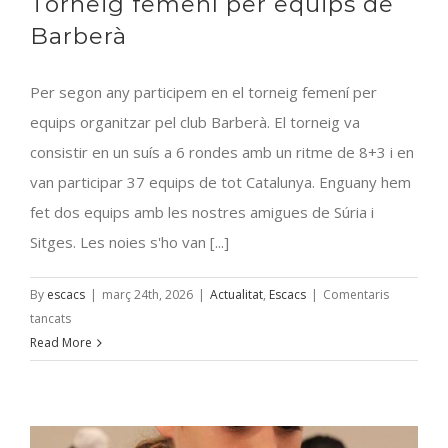
Torneig femení per equips de
Individual
per
Barberà
Edats
Per segon any participem en el torneig femení per
equips organitzar pel club Barberà. El torneig va
consistir en un suís a 6 rondes amb un ritme de 8+3 i en
van participar 37 equips de tot Catalunya. Enguany hem
fet dos equips amb les nostres amigues de Súria i
Sitges. Les noies s'ho van [...]
By
escacs
|
març 24th, 2026
|
Actualitat
,
Escacs
|
Comentaris
a
tancats
Torneig
Read More
femení
per
equips
de