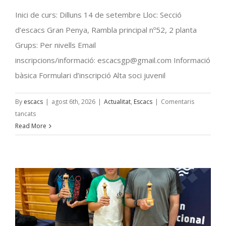
Inici de curs: Dilluns 14 de setembre Lloc: Secció
d’escacs Gran Penya, Rambla principal nº52, 2 planta
Grups: Per nivells Email
inscripcions/informació:
escacsgp@gmail.com
Informació
bàsica Formulari d’inscripció Alta soci juvenil
By
escacs
|
agost 6th, 2026
|
Actualitat
,
Escacs
|
Comentaris
a
tancats
Curs
Read More
d’escacs
2026-
2027