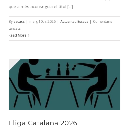
que a més aconseguia el títol [...]
By
escacs
|
març 10th, 2026
|
Actualitat
,
Escacs
|
Comentaris
a
tancats
Lluc
Read More
Guiu
jugador
més
jove
de
la
història
en
debutar
al
primer
equip
Lliga Catalana 2026