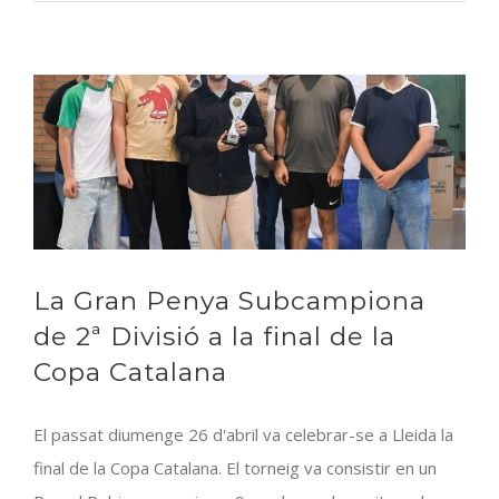
actuació
dels
peneycs
amb
podi
per
Queralt
Herrando
La Gran Penya Subcampiona
de 2ª Divisió a la final de la
Copa Catalana
El passat diumenge 26 d'abril va celebrar-se a Lleida la
final de la Copa Catalana. El torneig va consistir en un