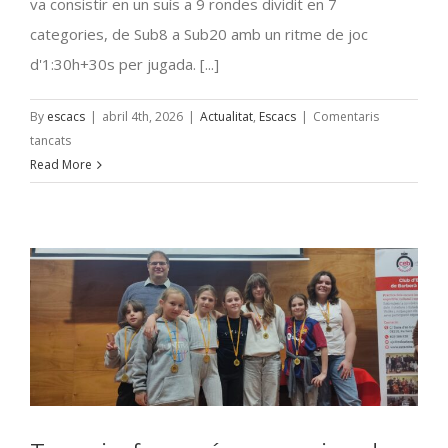
va consistir en un suís a 9 rondes dividit en 7
categories, de Sub8 a Sub20 amb un ritme de joc
d'1:30h+30s per jugada. [...]
By
escacs
|
abril 4th, 2026
|
Actualitat
,
Escacs
|
Comentaris
a
tancats
Un
Read More
4º,
7º,
9º,
10º
i
13º
lloc
al
Campionat
de
Catalunya