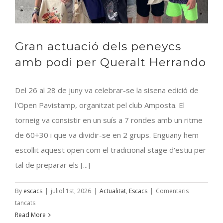
Sub12
Gran actuació dels peneycs
amb podi per Queralt Herrando
Del 26 al 28 de juny va celebrar-se la sisena edició de
l'Open Pavistamp, organitzat pel club Amposta. El
torneig va consistir en un suís a 7 rondes amb un ritme
de 60+30 i que va dividir-se en 2 grups. Enguany hem
escollit aquest open com el tradicional stage d'estiu per
tal de preparar els [...]
By
escacs
|
juliol 1st, 2026
|
Actualitat
,
Escacs
|
Comentaris
a
tancats
Gran
Read More