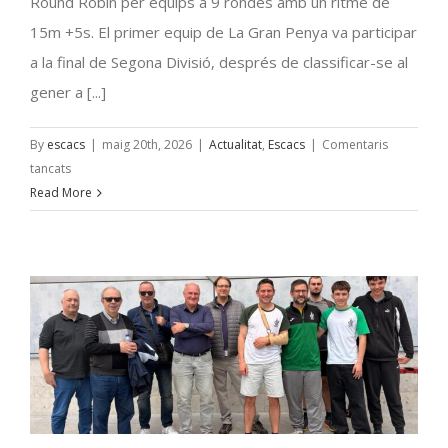
Round Robin per equips a 9 rondes amb un ritme de
15m +5s. El primer equip de La Gran Penya va participar
a la final de Segona Divisió, després de classificar-se al
gener a [...]
By
escacs
|
maig 20th, 2026
|
Actualitat
,
Escacs
|
Comentaris
a
tancats
La
Read More
Gran
Penya
Subcampiona
de
2ª
Divisió
a
la
final
de