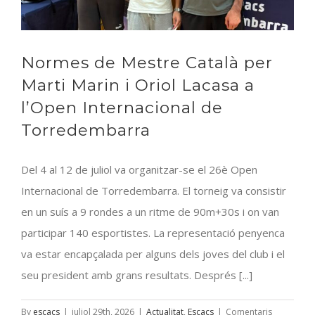
Normes de Mestre Català per
Marti Marin i Oriol Lacasa a
l’Open Internacional de
Torredembarra
Del 4 al 12 de juliol va organitzar-se el 26è Open
Internacional de Torredembarra. El torneig va consistir
en un suís a 9 rondes a un ritme de 90m+30s i on van
participar 140 esportistes. La representació penyenca
va estar encapçalada per alguns dels joves del club i el
seu president amb grans resultats. Després [...]
By
escacs
|
juliol 29th, 2026
|
Actualitat
,
Escacs
|
Comentaris