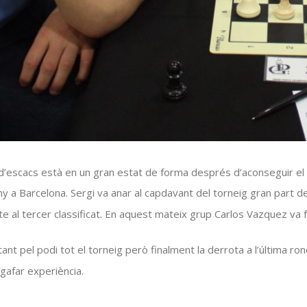
ó d’escacs està en un gran estat de forma després d’aconseguir e
uny a Barcelona. Sergi va anar al capdavant del torneig gran part 
e al tercer classificat. En aquest mateix grup
Carlos
Vazquez
va f
ant pel podi tot el torneig però finalment la derrota a l’última rond
agafar experiència.