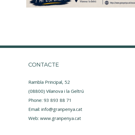
CONTACTE
Rambla Principal, 52
(08800) Vilanova i la Geltrú
Phone:
93 893 88 71
Email:
info@granpenya.cat
Web:
www.granpenya.cat