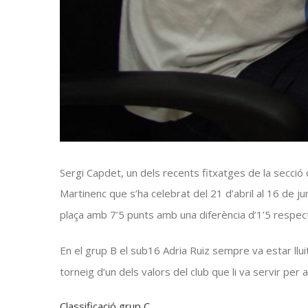
Sergi Capdet, un dels recents fitxatges de la secci
Martinenc que s’ha celebrat del 21 d’abril al 16 de j
plaça amb
7’5
punts amb una diferència d’1’5 respect
En el grup B el
sub16
Adria Ruiz sempre va estar lluit
torneig d’un dels valors del club que li va servir per 
Classificació grup C