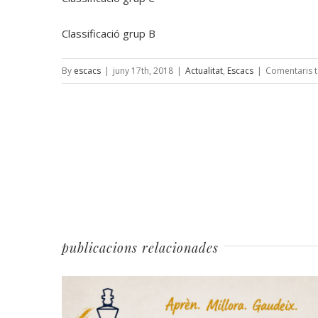
Classificació grup B
By
escacs
|
juny 17th, 2018
|
Actualitat
,
Escacs
|
Comentaris t
publicacions relacionades