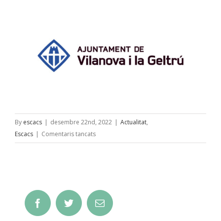
By
escacs
|
desembre 22nd, 2022
|
Actualitat
,
a
Escacs
|
Comentaris tancats
IV
Open
blitz
Ciutat
de
Facebook
Twitter
Email
Vilanova