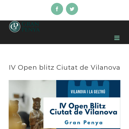
Skip
Facebook
Twitter
to
content
IV Open blitz Ciutat de Vilanova
View
Larger
Image