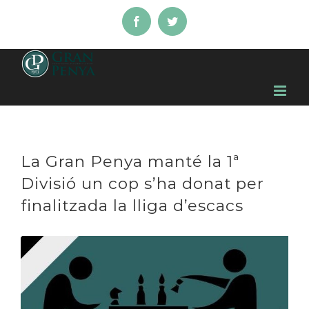
Skip
Facebook
Twitter
to
content
La Gran Penya manté la 1ª
Divisió un cop s’ha donat per
finalitzada la lliga d’escacs
View
Larger
Image