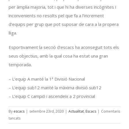
per àmplia majoria, tot i que hi ha diverses incògnites i
inconvenients no resolts pel que fa a l’increment
d’equips per grup que pot suposar de cara a la propera
lliga.
Esportivament la secció d’escacs ha aconseguit tots els
seus objectius, amb la qual cosa ha estat una gran
temporada.
– L’equip A manté la
1ª
Divisió Nacional
– L’equip
sub12
manté la màxima divisió
sub12
– L’equip C campió i ascendeix a 2 provincial
By
escacs
|
setembre 23rd, 2020
|
Actualitat
,
Escacs
|
Comentaris
a
tancats
La