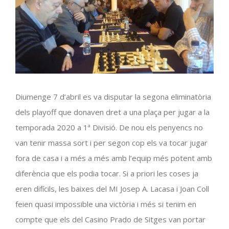
Diumenge 7 d’abril es va disputar la segona eliminatòria
dels
playoff
que donaven dret a una plaça per jugar a la
temporada 2020 a
1ª
Divisió. De nou els
penyencs
no
van tenir massa sort i per segon cop els va tocar jugar
fora de casa i a més a més amb l’equip més potent amb
diferència que els podia tocar. Si a priori les coses ja
eren difícils, les baixes del MI Josep A. Lacasa i Joan Coll
feien quasi impossible una victòria i més si tenim en
compte que els del Casino
Prado
de Sitges van portar