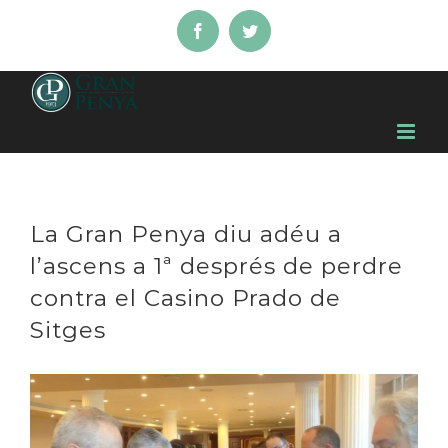
Skip
Facebook
Twitter
to
content
La Gran Penya diu adéu a
l’ascens a 1ª després de perdre
contra el Casino Prado de
Sitges
View
Larger
Image