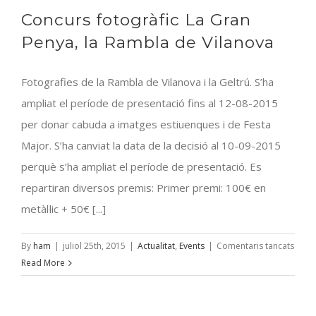
Concurs fotogràfic La Gran
Penya, la Rambla de Vilanova
Fotografies de la Rambla de Vilanova i la Geltrú. S’ha
ampliat el període de presentació fins al 12-08-2015
per donar cabuda a imatges estiuenques i de Festa
Major. S’ha canviat la data de la decisió al 10-09-2015
perquè s’ha ampliat el període de presentació. Es
repartiran diversos premis: Primer premi: 100€ en
metàl·lic + 50€ [...]
a
By
ham
|
juliol 25th, 2015
|
Actualitat
,
Events
|
Comentaris tancats
Conc
Read More
fotog
La
Gran