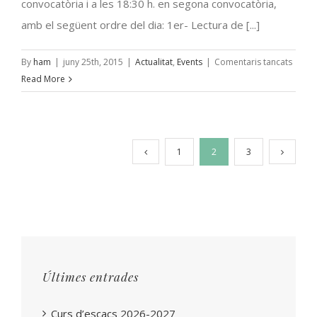
convocatòria i a les 18:30 h. en segona convocatòria,
amb el següent ordre del dia: 1er- Lectura de [...]
a
By
ham
|
juny 25th, 2015
|
Actualitat
,
Events
|
Comentaris tancats
Assem
Read More
Gener
Ordin
1
2
3
Últimes entrades
Curs d’escacs 2026-2027