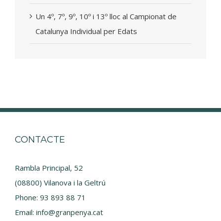
Un 4º, 7º, 9º, 10º i 13º lloc al Campionat de
Catalunya Individual per Edats
CONTACTE
Rambla Principal, 52
(08800) Vilanova i la Geltrú
Phone:
93 893 88 71
Email:
info@granpenya.cat