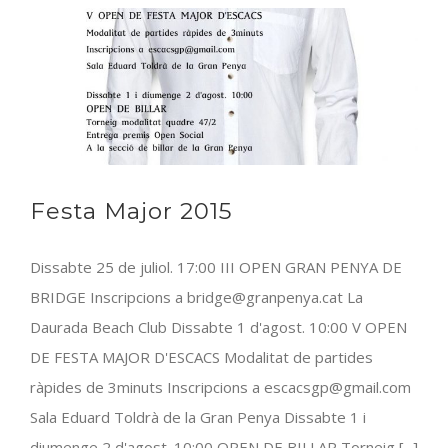
Penya
la
Ramb
de
Vilan
Festa Major 2015
Dissabte 25 de juliol. 17:00 III OPEN GRAN PENYA DE
BRIDGE Inscripcions a
bridge@granpenya.cat
La
Daurada Beach Club Dissabte 1 d'agost. 10:00 V OPEN
DE FESTA MAJOR D'ESCACS Modalitat de partides
ràpides de 3minuts Inscripcions a
escacsgp@gmail.com
Sala Eduard Toldrà de la Gran Penya Dissabte 1 i
diumenge 2 d'agost. 10:00 OPEN DE BILLAR Torneig [...]