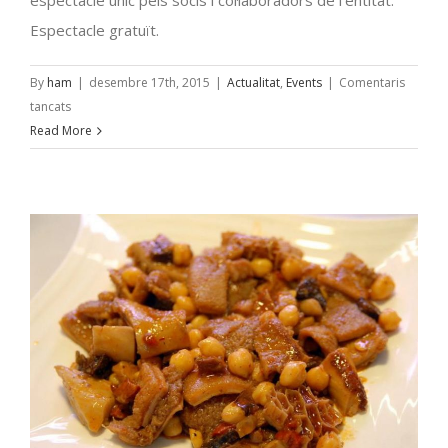
Espectacle gratuït.
By
ham
|
desembre 17th, 2015
|
Actualitat
,
Events
|
Comentaris
a
tancats
La
Read More
Màgia
dels
Escacs