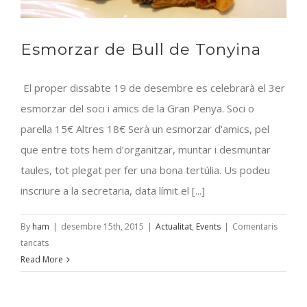
Esmorzar de Bull de Tonyina
El proper dissabte 19 de desembre es celebrarà el 3er
esmorzar del soci i amics de la Gran Penya. Soci o
parella 15€ Altres 18€ Serà un esmorzar d'amics, pel
que entre tots hem d’organitzar, muntar i desmuntar
taules, tot plegat per fer una bona tertúlia. Us podeu
inscriure a la secretaria, data límit el [...]
By
ham
|
desembre 15th, 2015
|
Actualitat
,
Events
|
Comentaris
a
tancats
Esmorzar
Read More
de
Bull