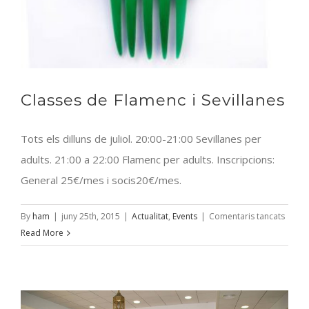
Classes de Flamenc i Sevillanes
Tots els dilluns de juliol. 20:00-21:00 Sevillanes per
adults. 21:00 a 22:00 Flamenc per adults. Inscripcions:
General 25€/mes i socis20€/mes.
a
By
ham
|
juny 25th, 2015
|
Actualitat
,
Events
|
Comentaris tancats
Class
Read More
de
Flame
i
Sevill