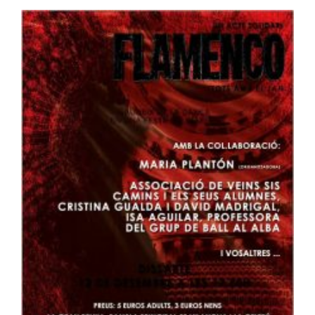
de
Tonyina