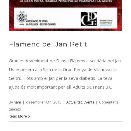
Flamenc pel Jan Petit
Gran esdeveniment de Dansa Flamenca solidària pel Jan.
Us esperem a la Sala de la Gran Penya de Vilanova i la
Geltrú. Tots amb el Jan per la seva diabetis. La teva
ajuda és molt important per ell. Adults 5€ i nens 3€.
By
ham
|
desembre 10th, 2015
|
Actualitat
,
Events
|
Comentaris
a
tancats
Flamenc
Read More
pel
Jan