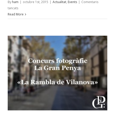
By
ham
|
octubre 1st, 2015
|
Actualitat
,
Events
|
Comentaris
a
tancats
Xerrada
Read More
Stop
Mare
Mortum