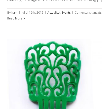
a
By
ham
|
juliol 16th, 2015
|
Actualitat
,
Events
|
Comentaris tancats
Festa
Read More
Majo
2015