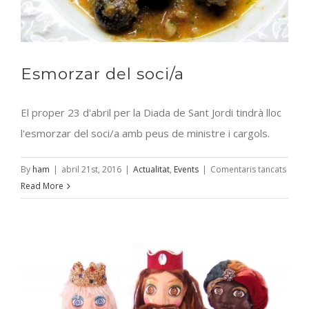
Esmorzar del soci/a
El proper 23 d'abril per la Diada de Sant Jordi tindrà lloc
l'esmorzar del soci/a amb peus de ministre i cargols.
a
By
ham
|
abril 21st, 2016
|
Actualitat
,
Events
|
Comentaris tancats
Esmor
Read More
del
soci/a