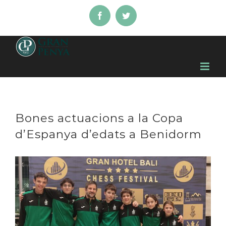
Skip
Facebook
Twitter
to
content
Bones actuacions a la Copa
d’Espanya d’edats a Benidorm
View
Larger
Image