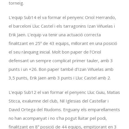
torneig.
L’equip Sub14 el va formar el penyenc Oriol Herrando,
el barceloni Lluc Castel i els tarragonins Izan Viñuelas i
Erik Jaen. L’equip va tenir una actuació correcta
finalitzant en 25º de 43 equips, millorant en una posició
el seu rànquing inicial. Molt bon paper de l’Oriol
defensant un sempre complicat primer tauler, amb 3
punts i un +26. Bon paper també d’Izan Viñuelas amb
3,5 punts, Erik Jaen amb 3 punts i Lluc Castel amb 2.
L’equip Sub12 el van formar el penyenc Lluc Guiu, Matias
Sticca, exalumne del club, Nil Iglesias del Castellar i
David Ortega del Riudoms. Enguany els emparellaments
no han acompanyat i no s’ha pogut lluitar pel podi,
finalitzant en 8º posició de 44 equips, empitjorant en 3