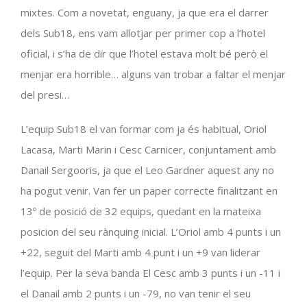
mixtes. Com a novetat, enguany, ja que era el darrer
dels Sub18, ens vam allotjar per primer cop a l’hotel
oficial, i s’ha de dir que l’hotel estava molt bé però el
menjar era horrible… alguns van trobar a faltar el menjar
del presi…
L’equip Sub18 el van formar com ja és habitual, Oriol
Lacasa, Marti Marin i Cesc Carnicer, conjuntament amb
Danail Sergooris, ja que el Leo Gardner aquest any no
ha pogut venir. Van fer un paper correcte finalitzant en
13º de posició de 32 equips, quedant en la mateixa
posicion del seu rànquing inicial. L’Oriol amb 4 punts i un
+22, seguit del Marti amb 4 punt i un +9 van liderar
l’equip. Per la seva banda El Cesc amb 3 punts i un -11 i
el Danail amb 2 punts i un -79, no van tenir el seu