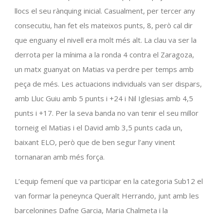
llocs el seu rànquing inicial. Casualment, per tercer any
consecutiu, han fet els mateixos punts, 8, però cal dir
que enguany el nivell era molt més alt. La clau va ser la
derrota per la mínima a la ronda 4 contra el Zaragoza,
un matx guanyat on Matias va perdre per temps amb
peça de més. Les actuacions individuals van ser dispars,
amb Lluc Guiu amb 5 punts i +24 i Nil Iglesias amb 4,5
punts i +17. Per la seva banda no van tenir el seu millor
torneig el Matias i el David amb 3,5 punts cada un,
baixant ELO, però que de ben segur l’any vinent
tornanaran amb més força.
L’equip femení que va participar en la categoria Sub12 el
van formar la peneynca Queralt Herrando, junt amb les
barcelonines Dafne Garcia, Maria Chalmeta i la