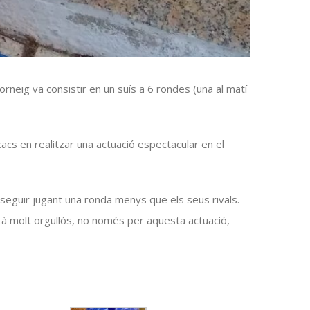
rneig va consistir en un suís a 6 rondes (una al matí
cacs en realitzar una actuació espectacular en el
onseguir jugant una ronda menys que els seus rivals.
stà molt orgullós, no només per aquesta actuació,