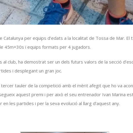
 Catalunya per equips d’edats a la localitat de Tossa de Mar. El to
 de
45m
+
30s
i equips formats per 4 jugadors.
 al club, ha demostrat ser un dels futurs valors de la secció d’es
tides i desplegant un gran joc.
lor tercer tauler de la competició amb el mèrit afegit que ho va ac
onsegueix aquest premi i per això el seu entrenador Ivan Marina e
en les partides i per la seva evolució al llarg d’aquest any.