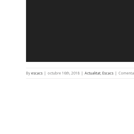
By
escacs
|
octubre 16th, 2018
|
Actualitat
,
Escacs
|
Comentar