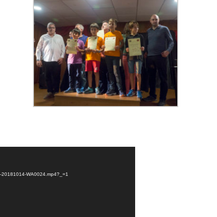
0/VID-20181014-WA0024.mp4?_=1