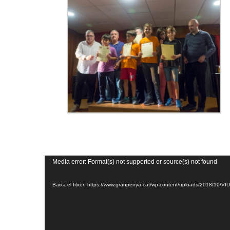
Reproductor
Media error: Format(s) not supported or source(s) not found
de
Baixa el fitxer: https://www.granpenya.cat/wp-content/uploads/2018/1
vídeo