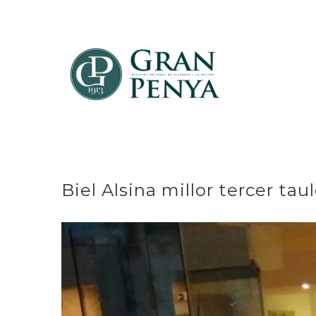
Skip
to
content
Biel Alsina millor tercer t
View
Larger
Image