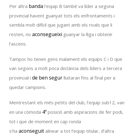
banda
Per altra
l’equip B també va líder a segona
provincial havent guanyat tots els enfrontaments i
sembla molt difícil que jugant amb els rivals que li
aconsegueixi
resten, no
guanyar la lliga i obtenir
l’ascens.
Tampoc ho tenen gens malament els equips C i D que
van segons a molt poca distància dels líders a tercera
de ben segur
provincial i
lluitaran fins al final per a
quedar campions.
Mentrestant els més petits del club, l’equip
sub12
, van
4º
en una còmoda
posició amb aspiracions de fer podi,
tot i que de moment en cap ronda
aconseguit
s’ha
alinear a tot l’equip titular, d’altra