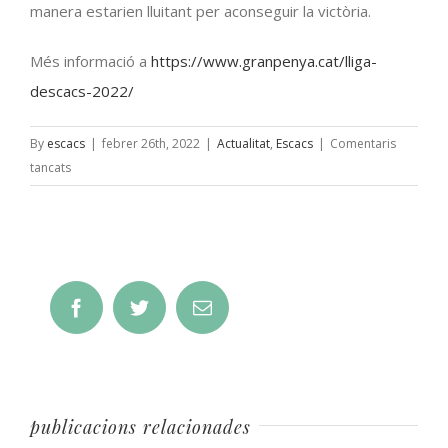
manera estarien lluitant per aconseguir la victòria.
Més informació a
https://www.granpenya.cat/lliga-
descacs-2022/
By
escacs
|
febrer 26th, 2022
|
Actualitat
,
Escacs
|
Comentaris
a
tancats
Tots
els
equips
de
La
Facebook
Twitter
Email
Gran
Penya
en
1ª
o
publicacions relacionades
2ª