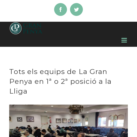
Skip
Facebook
Twitter
to
content
Tots els equips de La Gran
Penya en 1ª o 2ª posició a la
Lliga
View
Larger
Image