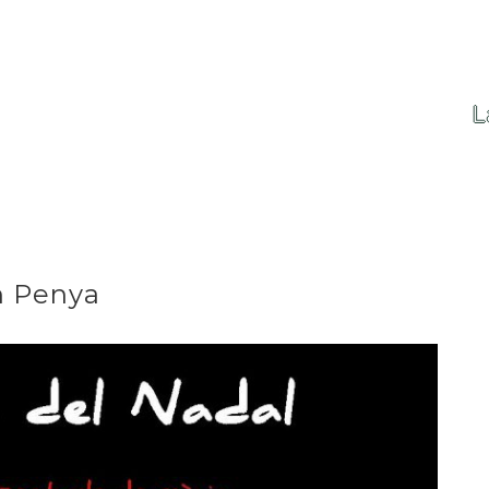
L
n Penya