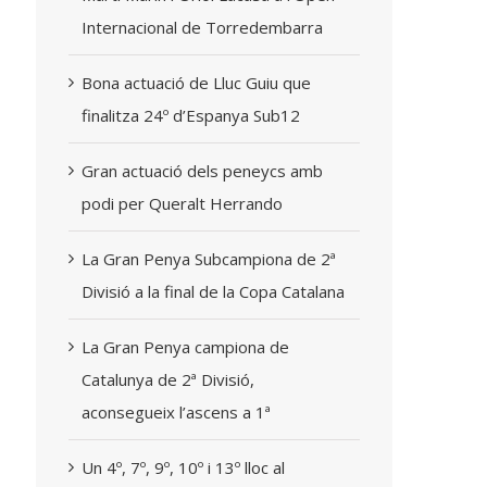
Internacional de Torredembarra
Bona actuació de Lluc Guiu que
finalitza 24º d’Espanya Sub12
Gran actuació dels peneycs amb
podi per Queralt Herrando
La Gran Penya Subcampiona de 2ª
Divisió a la final de la Copa Catalana
La Gran Penya campiona de
Catalunya de 2ª Divisió,
aconsegueix l’ascens a 1ª
Un 4º, 7º, 9º, 10º i 13º lloc al