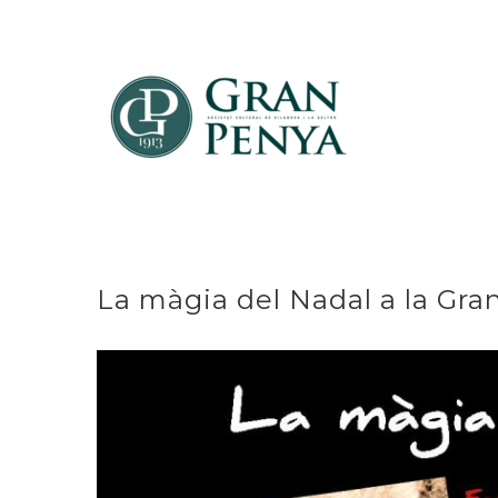
Skip
to
content
La màgia del Nadal a la Gra
View
Larger
Image