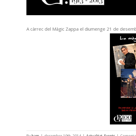
A càrrec del Màgic Zappa el diumenge 21 de desemb
By
ham
|
desembre 19th, 2014
|
Actualitat
,
Events
|
Comentar