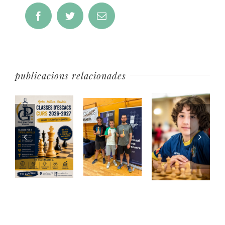
Bandes
Facebook
Twitter
Email
publicacions relacionades