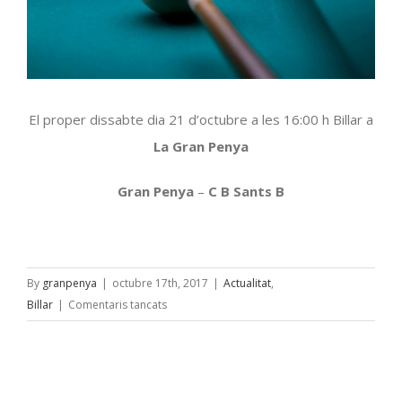
El proper dissabte dia 21 d’octubre a les 16:00 h Billar a
La Gran Penya
Gran Penya
–
C B Sants B
By
granpenya
|
octubre 17th, 2017
|
Actualitat
,
a
Billar
|
Comentaris tancats
Lliga
Catalana
a
3