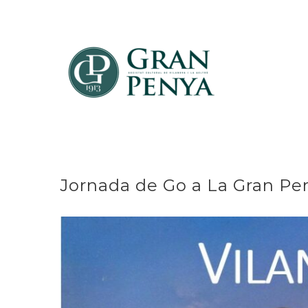
Skip
to
content
Jornada de Go a La Gran Pe
View
Larger
Image