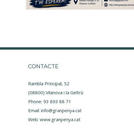
CONTACTE
Rambla Principal, 52
(08800) Vilanova i la Geltrú
Phone:
93 893 88 71
Email:
info@granpenya.cat
Web:
www.granpenya.cat