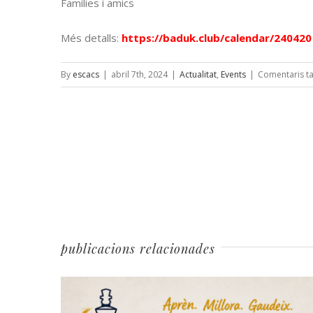
Famílies i amics
Més detalls:
https://baduk.club/calendar/240420
By
escacs
|
abril 7th, 2024
|
Actualitat
,
Events
|
Comentaris t
publicacions relacionades