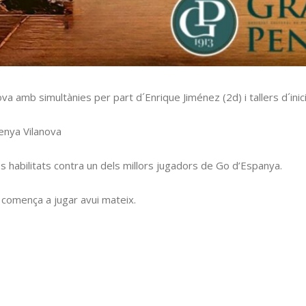
ova
amb simultànies per part d´Enrique Jiménez (2d) i tallers d´inici
enya
Vilanova
 habilitats contra un dels millors jugadors de Go d’Espanya.
i comença a jugar avui mateix.