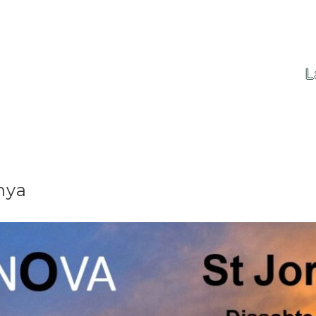
L
nya