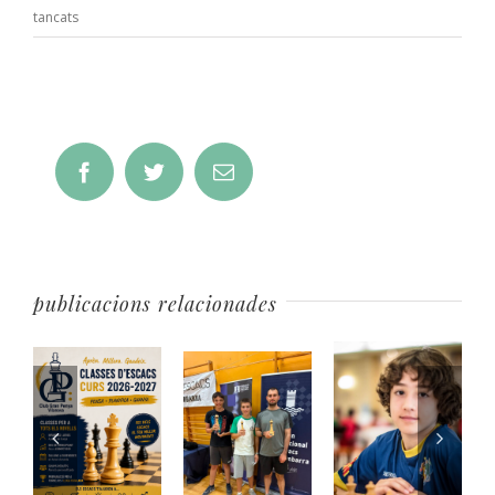
a
tancats
Harmonia
Poètica,
Harmonia
Musical
Facebook
Twitter
Email
publicacions relacionades