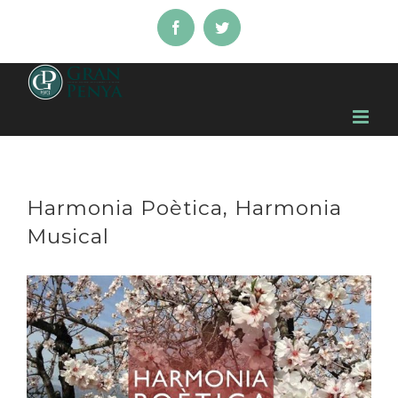
Skip
Facebook
Twitter
to
content
Harmonia Poètica, Harmonia
Musical
View
Larger
Image