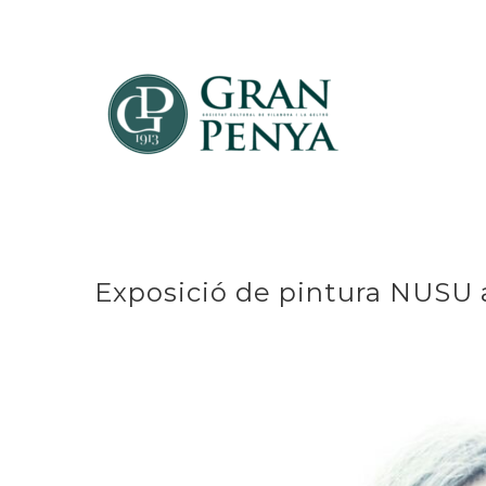
Skip
to
content
Exposició de pintura NUSU 
View
Larger
Image