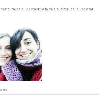
úria Parés el 23 d’abril a la sala auditori de la Societat
a
ncats
Exposició
de
pintura