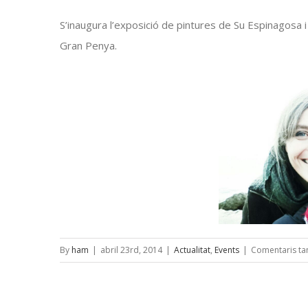
S’inaugura l’exposició de pintures de Su Espinagosa i N
Gran Penya.
By
ham
|
abril 23rd, 2014
|
Actualitat
,
Events
|
Comentaris ta