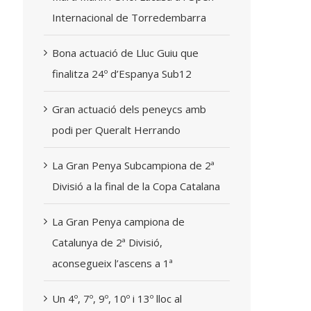
Internacional de Torredembarra
Bona actuació de Lluc Guiu que
finalitza 24º d’Espanya Sub12
Gran actuació dels peneycs amb
podi per Queralt Herrando
La Gran Penya Subcampiona de 2ª
Divisió a la final de la Copa Catalana
La Gran Penya campiona de
Catalunya de 2ª Divisió,
aconsegueix l’ascens a 1ª
Un 4º, 7º, 9º, 10º i 13º lloc al