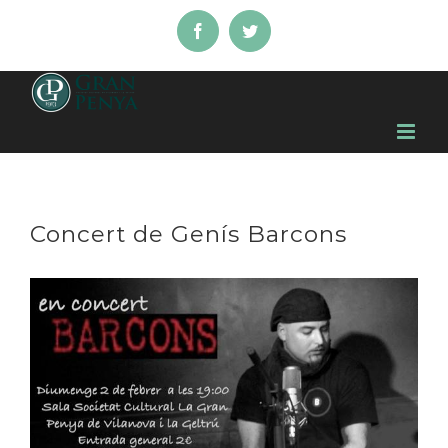
Skip
Facebook
Twitter
to
content
Concert de Genís Barcons
View
Larger
Image