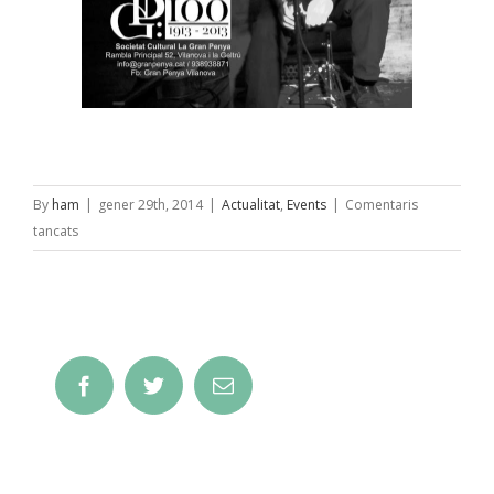
By
ham
|
gener 29th, 2014
|
Actualitat
,
Events
|
Comentaris
a
tancats
Concert
de
Genís
Barcons
Facebook
Twitter
Email