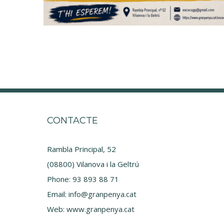
CONTACTE
Rambla Principal, 52
(08800) Vilanova i la Geltrú
Phone:
93 893 88 71
Email:
info@granpenya.cat
Web:
www.granpenya.cat