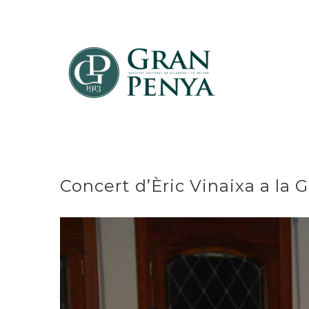
Skip
to
content
Concert d’Èric Vinaixa a la 
View
Larger
Image