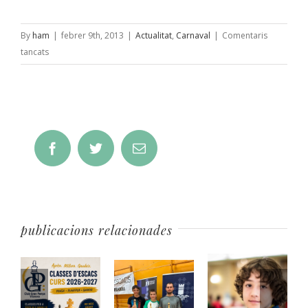
By
ham
|
febrer 9th, 2013
|
Actualitat
,
Carnaval
|
Comentaris
a
tancats
Carnaval
2013.
La
Comparsa
Facebook
Twitter
Email
publicacions relacionades