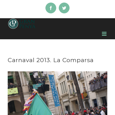
Skip
Facebook
Twitter
to
content
Carnaval 2013. La Comparsa
View
Larger
Image