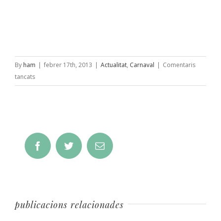
By
ham
|
febrer 17th, 2013
|
Actualitat
,
Carnaval
|
Comentaris
a
tancats
Carnaval
2013,
la
Xatonada
a
Facebook
Twitter
Email
la
Gran
Penya!
publicacions relacionades