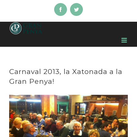
Skip
Facebook
Twitter
to
content
Carnaval 2013, la Xatonada a la
Gran Penya!
View
Larger
Image