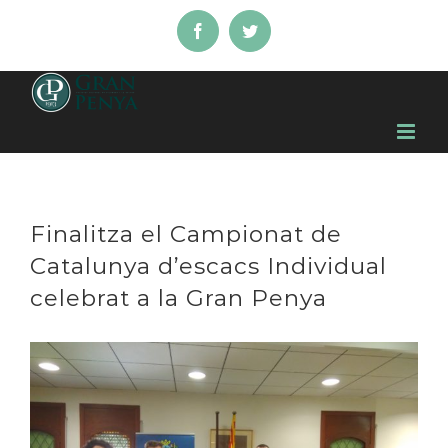
Skip
Facebook
Twitter
to
content
Finalitza el Campionat de
Catalunya d’escacs Individual
celebrat a la Gran Penya
View
Larger
Image