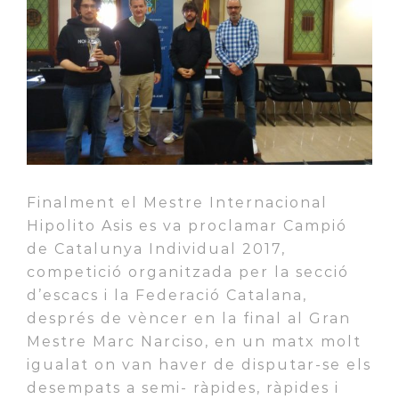
Finalment el Mestre Internacional
Hipolito
Asis
es va proclamar Campió
de Catalunya Individual 2017,
competició organitzada per la secció
d’escacs i la Federació Catalana,
després de vèncer en la final al Gran
Mestre Marc
Narciso
, en un matx molt
igualat on van haver de disputar-se els
desempats a
semi- ràpides
, ràpides i