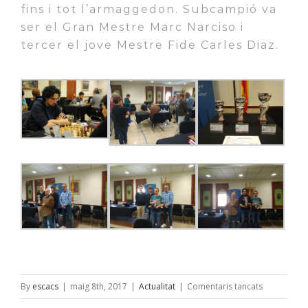
fins i tot l’
armaggedon
. Subcampió va
ser el Gran Mestre Marc
Narciso
i
tercer el jove Mestre
Fide
Carles
Diaz
.
a
By
escacs
|
maig 8th, 2017
|
Actualitat
|
Comentaris tancats
Finalitza